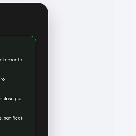
irettamente
tro
.
inclusa per
, sanificati