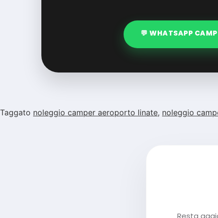
💬 WHATSAPP CAMP
Taggato
noleggio camper aeroporto linate
,
noleggio campe
Resta aggior