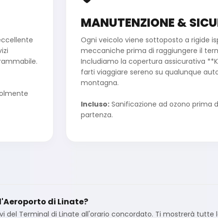
MANUTENZIONE & SICU
eccellente
Ogni veicolo viene sottoposto a rigide is
izi
meccaniche prima di raggiungere il termi
grammabile.
Includiamo la copertura assicurativa **
farti viaggiare sereno su qualunque aut
montagna.
evolmente
Incluso:
Sanificazione ad ozono prima di
partenza.
'Aeroporto di Linate?
ivi del Terminal di Linate all'orario concordato. Ti mostrerà tutte 