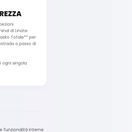
REZZA
pezioni
nal di Linate.
Kasko Totale** per
ostrada o passo di
 ogni singola
le funzionalità interne