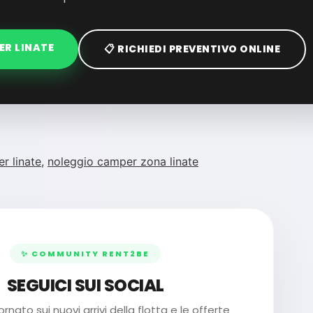
ER LINATE
📋 RICHIEDI PREVENTIVO ONLINE
r linate
,
noleggio camper zona linate
✨ COMMUNITY RENT2BE
SEGUICI SUI SOCIAL
nato sui nuovi arrivi della flotta e le offerte