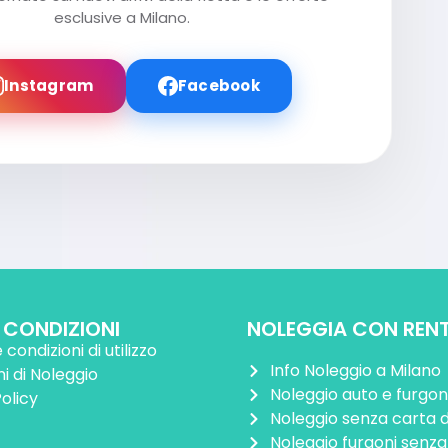
esclusive a Milano.
Instagram
Facebook
E CONDIZIONI
NOLEGGIA CON REN
 condizioni di utilizzo
Info Noleggio a Milano
i di Noleggio
Noleggio auto e furgoni
olicy
Noleggio senza carta d
Noleggio furgoni senza