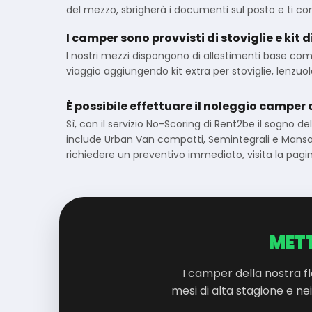
del mezzo, sbrigherà i documenti sul posto e ti co
I camper sono provvisti di stoviglie e kit d
I nostri mezzi dispongono di allestimenti base comp
viaggio aggiungendo kit extra per stoviglie, lenzuol
È possibile effettuare il noleggio camper
Sì, con il servizio No-Scoring di Rent2be il sogno d
include Urban Van compatti, Semintegrali e Mansarda
richiedere un preventivo immediato, visita la pagin
METT
I camper della nostra fl
mesi di alta stagione e ne