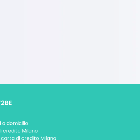
T2BE
 a domicilio
i credito Milano
 carta di credito Milano